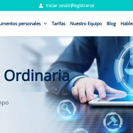
Iniciar sesión
Registrarse
umentos personales
Tarifas
Nuestro Equipo
Blog
Habl
 Ordinaria
empo