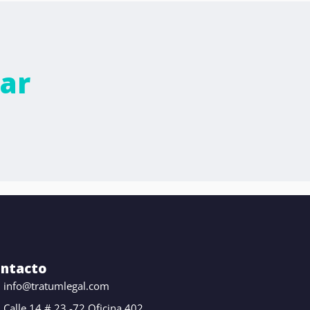
ar
ntacto
info@tratumlegal.com
Calle 14 # 23 -72 Oficina 402