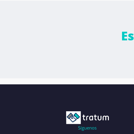
E
Síguenos