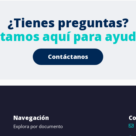
¿Tienes preguntas?
stamos aquí para ayud
Contáctanos
Navegación
Co
Explora por documento