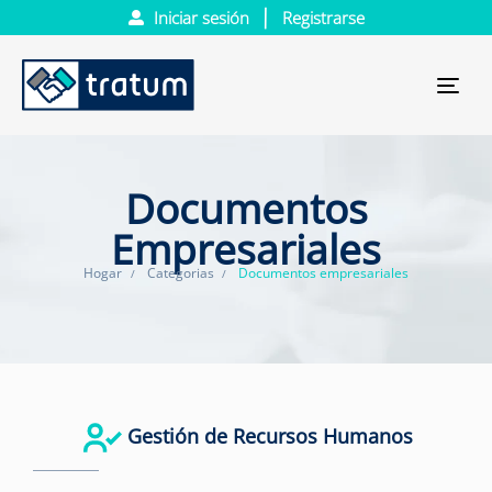
Iniciar sesión
Registrarse
Tog
nav
Documentos
Empresariales
Hogar
Categorias
Documentos empresariales
Gestión de Recursos Humanos